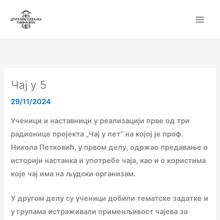
Пређи
на
садржај
Чај у 5
29/11/2024
Ученици и наставници у реализацији прве од три
радионице пројекта „Чај у пет“ на којој је проф.
Никола Петковић, у првом делу, одржао предавање о
историји настанка и употребе чаја, као и о користима
које чај има на људски организам.
У другом делу су ученици добили тематске задатке и
у групама истраживали применљивост чајева за