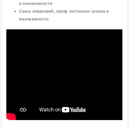
и књижевности
Сања Јовановић, проф. енглеског језика и
књижевности