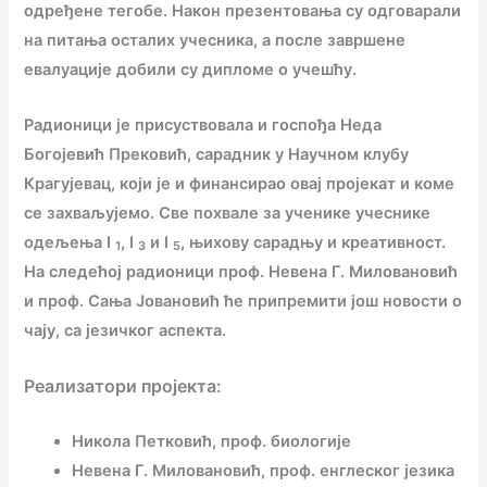
одређене тегобе. Након презентовања су одговарали
на питања осталих учесника, а после завршене
евалуације добили су дипломе о учешћу.
Радионици је присуствовала и госпођа Неда
Богојевић Прековић, сарадник у Научном клубу
Крагујевац, који је и финансирао овај пројекат и коме
се захваљујемо. Све похвале за ученике учеснике
одељења I
, I
и I
, њихову сарадњу и креативност.
1
3
5
На следећој радионици проф. Невена Г. Миловановић
и проф. Сања Јовановић ће припремити још новости о
чају, са језичког аспекта.
Реализатори пројекта:
Никола Петковић, проф. биологије
Невена Г. Миловановић, проф. енглеског језика