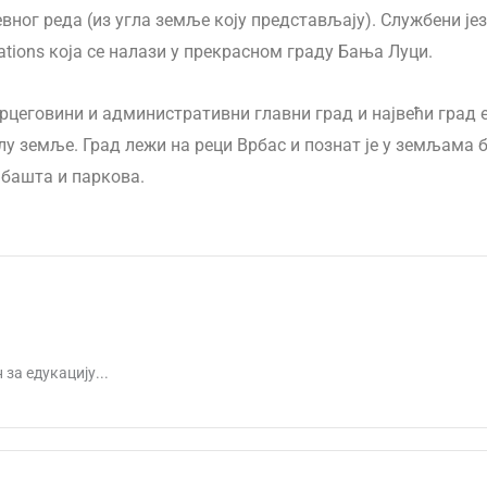
вног реда (из угла земље коју представљају). Службени ј
ations која се налази у прекрасном граду Бања Луци.
ерцеговини и административни главни град и највећи град 
лу земље. Град лежи на реци Врбас и познат је у земљама 
 башта и паркова.
за едукацију...