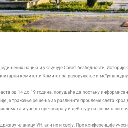
едињених нација и укључује Савет безбедности, Историјск
манитарни комитет и Комитет за разоружање и међународну
та од 14 до 19 година, покушаће да постану информисан
ије је тражење решења за различите проблеме света кроз д
дипломата и уче да преговарају и дебатују на формални на
ржаву чланицу УН, али не и своју. Пре конференције учесн