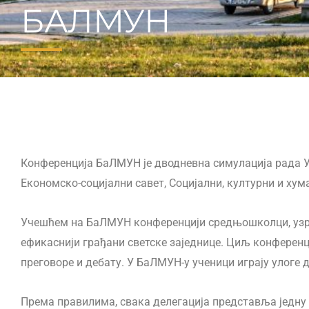
БАЛМУН
Конференција БаЛМУН је дводневна симулација рада Уј
Економско-социјални савет, Социјални, културни и ху
Учешћем на БаЛМУН конференцији средњошколци, узрас
ефикаснији грађани светске заједнице. Циљ конференц
преговоре и дебату. У БаЛМУН-у ученици играју улоге 
Према правилима, свака делегација представља једну д