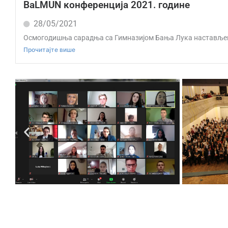
BaLMUN конференција 2021. године
28/05/2021
Осмогодишња сарадња са Гимназијом Бања Лука настављена 
Прочитајте више