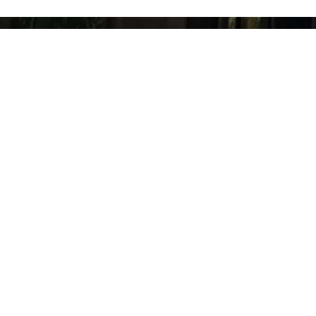
АДРЕСА
РАСПОРЕД ЗВОНА
Лицеја Кнежевине
1. час: 08.00 – 08.45
Србије 2,
2. час: 08.50 – 09.35
34000 Крагујевац
3. час: 09.50 – 10.35
4. час: 10.40 – 11.25
+381 (34) 305 671
5. час: 11.45 – 12.30
+381 (34) 305 670
6. час: 12.35 – 13.20
+381 (34) 304 510
7. час: 13.25 – 14.10
8. час: 14.15 – 15.00