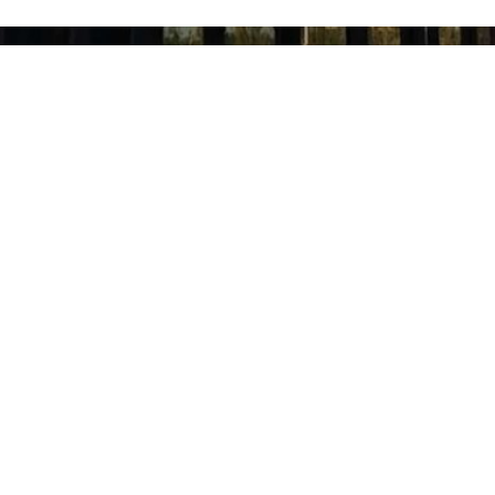
КОРИСНИ ЛИНКОВИ
ДРУШТВЕН
Министарство просвете, науке и
Faceb
технолошког развоја
Insta
Министарство културе и информисања
Министарство омладине и спорта
Истраживачка станица Петница
Завод за унапређивање образовања и
васпитања