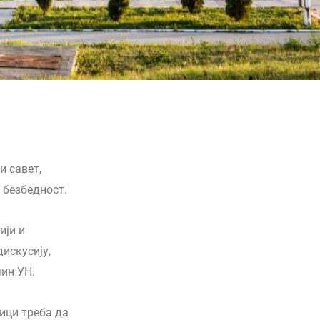
и савет,
 безбедност.
ији и
искусију,
чин УН.
ици треба да