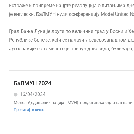
истраже и припреме нацрте резолуција о питањима дне
је енглески. БаЛМУН нуди конференцију Model United N
Град Бања Лука је други по величини град у Босни и Х
Републике Српске, који се налази у северозападном де
Југославије по томе што је препун дрвореда, булевара,
БаЛМУН 2024
16/04/2024
Модел Уједињених нација ( МУН) представља одличан начин 
Прочитајте више