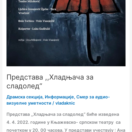
Представа ,,Хладњача за
сладолед“
Драмска секција
,
Информације
,
Смер за аудио-
визуелне уметности
/
vladaknic
Представа ,,Хладњача за сладолед“ биће изведена
4. 4. 2022. године у Књажевско- српском театру са
почетком у 20. 00 часова. У представи учествују : Ана