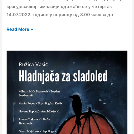
крагујевачкој гимназији одржаће се у четвртак
14.07.2022. године у периоду од 8.00 часова до
Read More »
Представа
,,Хладњача
за
сладолед“