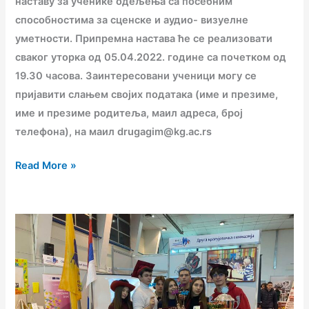
за
наставу за ученике одељења са посебним
сценске
способностима за сценске и аудио- визуелне
и
уметности. Припремна настава ће се реализовати
аудио-
сваког уторка од 05.04.2022. године са почетком од
визуелне
19.30 часова. Заинтересовани ученици могу се
уметности
пријавити слањем својих података (име и презиме,
име и презиме родитеља, маил адреса, број
телефона), на маил drugagim@kg.ac.rs
Read More »
Сајам
образовања
и
запошљавања