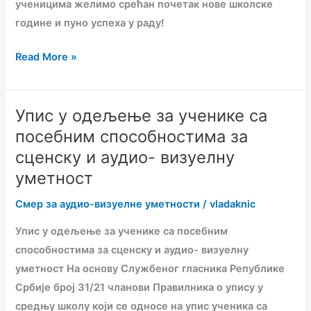
ученицима желимо срећан почетак нове школске
године и пуно успеха у раду!
Read More »
Упис у одељење за ученике са
Упис
у
посебним способностима за
одељење
сценску и аудио- визуелну
за
уметност
ученике
Смер за аудио-визуелне уметности
/
vladaknic
са
посебним
Упис у одељење за ученике са посебним
способностима
способностима за сценску и аудио- визуелну
за
уметност На основу Службеног гласника Републике
сценску
Србије број 31/21 чланови Правилника о упису у
и
средњу школу који се односе на упис ученика са