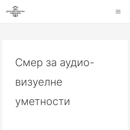
Пређи
на
садржај
Смер за аудио-
визуелне
уметности