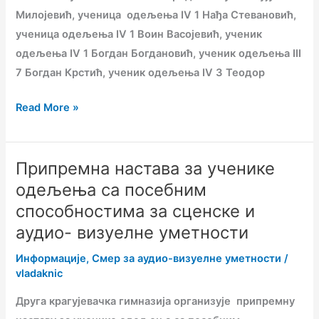
Милојевић, ученица одељења IV 1 Нађа Стевановић,
ученица одељења IV 1 Воин Васојевић, ученик
одељења IV 1 Богдан Богдановић, ученик одељења III
7 Богдан Крстић, ученик одељења IV 3 Теодор
Read More »
Припремна настава за ученике
Припремна
настава
одељења са посебним
за
способностима за сценске и
ученике
аудио- визуелне уметности
одељења
Информације
,
Смер за аудио-визуелне уметности
/
са
vladaknic
посебним
способностима
Друга крагујевачка гимназија организује припремну