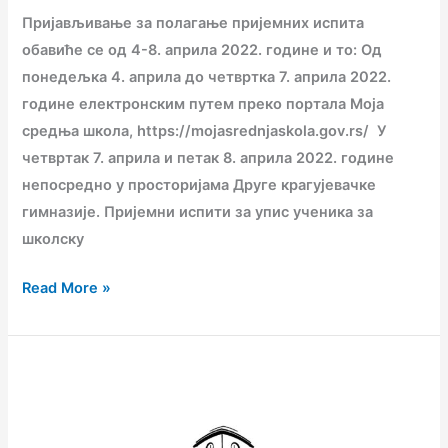
ученика
Пријављивање за полагање пријемних испита
у
обавиће се од 4-8. априла 2022. године и то: Од
специјализована
понедељка 4. априла до четвртка 7. априла 2022.
одељења
године електронским путем преко портала Моја
за
средња школа, https://mojasrednjaskola.gov.rs/ У
школску
четвртак 7. априла и петак 8. априла 2022. године
2022/2023.
непосредно у просторијама Друге крагујевачке
годину
гимназије. Пријемни испити за упис ученика за
школску
Read More »
Обавештење
за
ученике