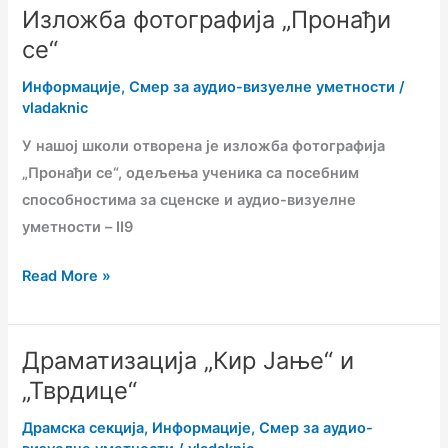
Изложба фотографија „Пронађи
Изложба
фотографија
се“
„Пронађи
Информације
,
Смер за аудио-визуелне уметности
/
се“
vladaknic
У нашој школи отворена је изложба фотографија
„Пронађи се“, одељења ученика са посебним
способностима за сценске и аудио-визуелне
уметности – II9
Read More »
Драматизација „Кир Јање“ и
Драматизација
„Кир
„Тврдице“
Јање“
Драмска секција
,
Информације
,
Смер за аудио-
и