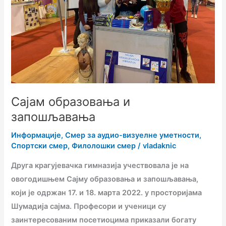
Сајам образовања и
запошљавања
Информације
,
Смер за аудио-визуелне уметности
,
Спортски смер
,
Филолошки смер
/
vladaknic
Друга крагујевачка гимназија учествовала је на
овогодишњем Сајму образовања и запошљавања,
који је одржан 17. и 18. марта 2022. у просторијама
Шумадија сајма. Професори и ученици су
заинтересованим посетиоцима приказали богату