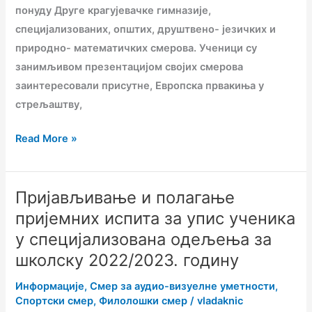
понуду Друге крагујевачке гимназије,
специјализованих, општих, друштвено- језичких и
природно- математичких смерова. Ученици су
занимљивом презентацијом својих смерова
заинтересовали присутне, Европска првакиња у
стрељаштву,
Read More »
Пријављивање и полагање
Пријављивање
и
пријемних испита за упис ученика
полагање
у специјализована одељења за
пријемних
школску 2022/2023. годину
испита
Информације
,
Смер за аудио-визуелне уметности
,
за
Спортски смер
,
Филолошки смер
/
vladaknic
упис