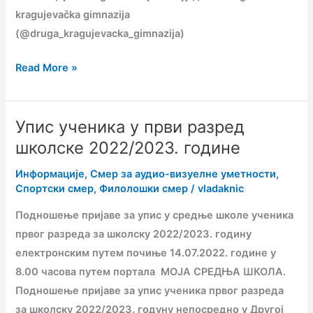
kragujevačka gimnazija
(@druga_kragujevacka_gimnazija)
Read More »
Упис ученика у први разред
Упис
ученика
школске 2022/2023. године
у
Информације
,
Смер за аудио-визуелне уметности
,
први
Спортски смер
,
Филолошки смер
/
vladaknic
разред
Подношење пријаве за упис у средње школе ученика
школске
првог разреда за школску 2022/2023. годину
2022/2023.
електронским путем почиње 14.07.2022. године у
године
8.00 часова путем портала МОЈА СРЕДЊА ШКОЛА.
Подношење пријаве за упис ученика првог разреда
за школску 2022/2023. годуну непосредно у Другој