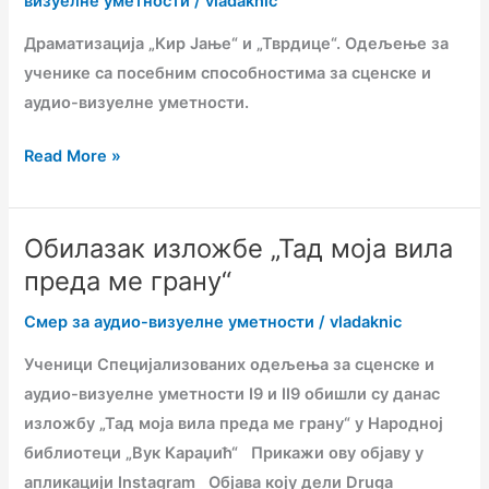
визуелне уметности
/
vladaknic
„Тврдице“
Драматизација „Кир Јање“ и „Тврдице“. Одељење за
ученике са посебним способностима за сценске и
аудио-визуелне уметности.
Read More »
Обилазак изложбе „Тад моја вила
Обилазак
изложбе
преда ме грану“
„Тад
Смер за аудио-визуелне уметности
/
vladaknic
моја
вила
Ученици Специјализованих одељења за сценске и
преда
аудио-визуелне уметности I9 и II9 обишли су данас
ме
изложбу „Тад моја вила преда ме грану“ у Народној
грану“
библиотеци „Вук Караџић“ Прикажи ову објаву у
апликацији Instagram Објава коју дели Druga