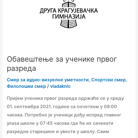
првог
разреда
Обавештење за ученике првог
разреда
Смер за аудио-визуелне уметности
,
Спортски смер
,
Филолошки смер
/
vladaknic
Пријем ученика првог разреда одржаће се у среду
01. септембра 2021. године са почетком у 08:00
часова. Потребно је ученици дођу испред главног
улаза школе у 07:45 часова где ће их сачекати
разредне старешине и увести у школу. Свим