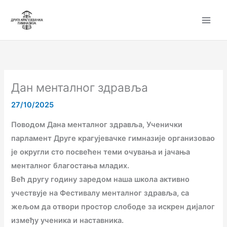
Пређи
на
садржај
Дан менталног здравља
27/10/2025
Поводом Дана менталног здравља, Учeнички
парламент Друге крагујевачке гимназије организовао
је округли сто посвећен теми очувања и јачања
менталног благостања младих.
Већ другу годину заредом наша школа активно
учествује на Фестивалу менталног здравља, са
жељом да отвори простор слободе за искрен дијалог
између ученика и наставника.