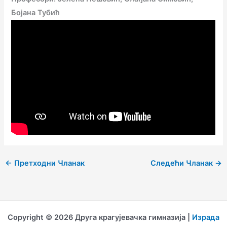
Бојана Тубић
←
Претходни Чланак
Следећи Чланак
→
Copyright © 2026 Друга крагујевачка гимназија |
Израда