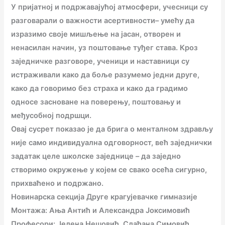
У пријатној и подржавајућој атмосфери, учесници су
разговарали о важности асертивности– умећу да
изразимо своје мишљење на јасан, отворен и
ненасилан начин, уз поштовање туђег става. Кроз
заједничке разговоре, ученици и наставници су
истраживали како да боље разумемо једни друге,
како да говоримо без страха и како да градимо
односе засноване на поверењу, поштовању и
међусобној подршци.
Овај сусрет показао је да брига о менталном здрављу
није само индивидуална одговорност, већ заједнички
задатак целе школске заједнице – да заједно
створимо окружење у којем се свако осећа сигурно,
прихваћено и подржано.
Новинарска секција Друге крагујевачке гимназије
Монтажа: Ања Антић и Александра Јоксимовић
Професори: Јелена Нешовић, Слађана Симовић,