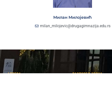
Милан Милојевић
milan_milojevic@drugagimnazija.edu.rs
АДРЕСА
РАСПОРЕД ЗВОНА
Лицеја Кнежевине
1. час: 08.00 – 08.45
Србије 2,
2. час: 08.50 – 09.35
34000 Крагујевац
3. час: 09.50 – 10.35
4. час: 10.40 – 11.25
+381 (34) 341 398
5. час: 11.45 – 12.30
6. час: 12.35 – 13.20