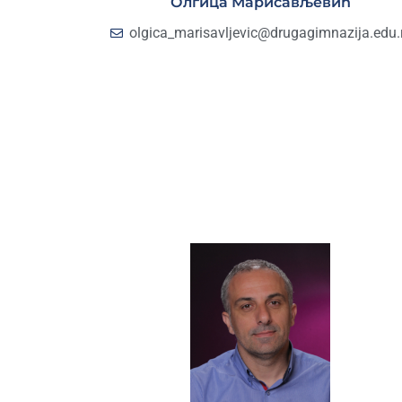
Олгица Марисављевић
olgica_marisavljevic@drugagimnazija.edu.