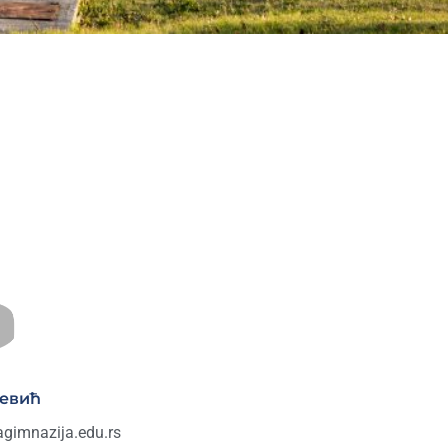
јевић
agimnazija.edu.rs