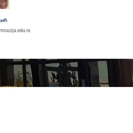
вић
mnazija.edu.rs
Е МРЕЖЕ
ook
gram