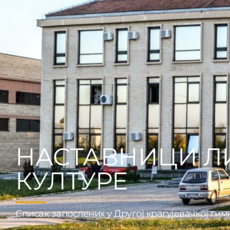
НАСТАВНИЦИ Л
КУЛТУРЕ
Списак запослених у Другој крагујевачкој гим