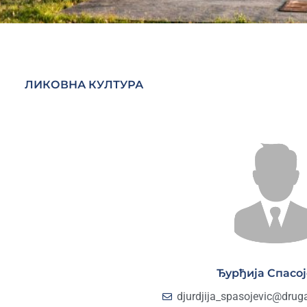
ЛИКОВНА КУЛТУРА
Ђурђија Спасо
djurdjija_spasojevic@drug