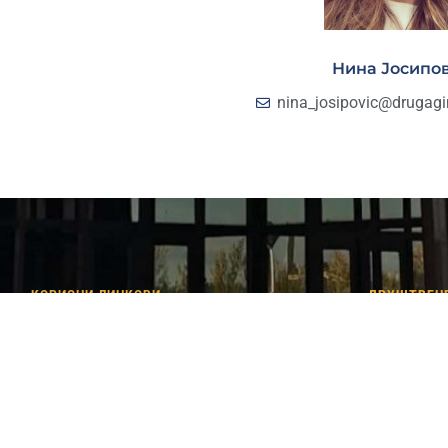
Нина Јосипо
nina_josipovic@drugagi
КОРИСНИ ЛИНКОВИ
ДРУШТВЕН
Министарство просвете, науке и
Faceb
технолошког развоја
Insta
Министарство културе и информисања
Министарство омладине и спорта
Истраживачка станица Петница