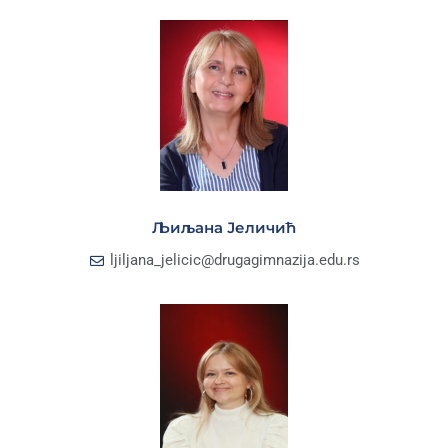
Љиљана Јеличић
ljiljana_jelicic@drugagimnazija.edu.rs