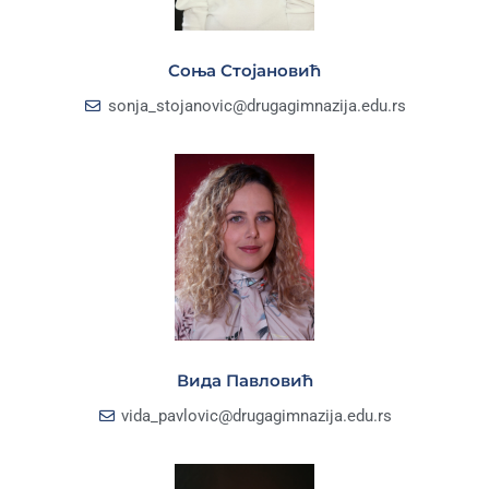
Соња Стојановић
sonja_stojanovic@drugagimnazija.edu.rs
Вида Павловић
vida_pavlovic@drugagimnazija.edu.rs