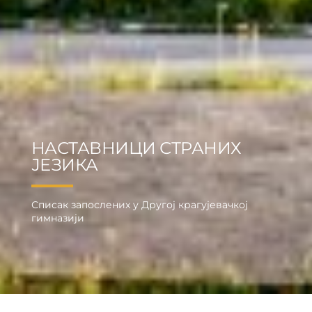
НАСТАВНИЦИ СТРАНИХ
ЈЕЗИКА
Списак запослених у Другој крагујевачкој
гимназији