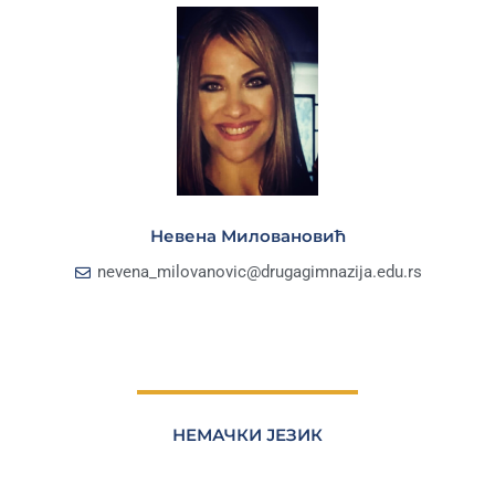
Невена Миловановић
nevena_milovanovic@drugagimnazija.edu.rs
НЕМАЧКИ ЈЕЗИК