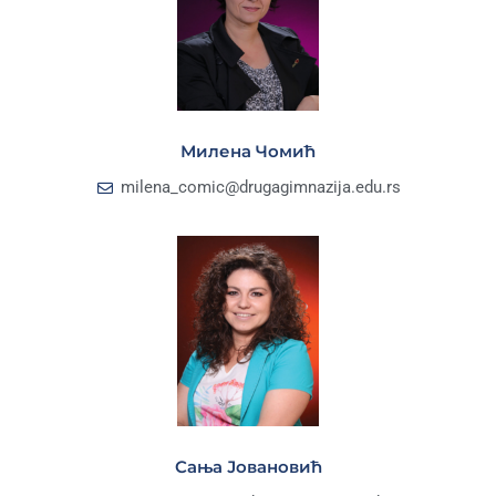
Милена Чомић
milena_comic@drugagimnazija.edu.rs
Сања Јовановић