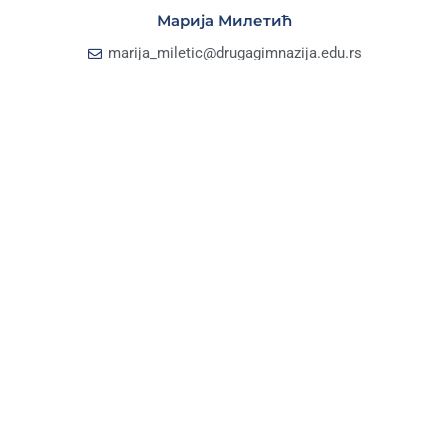
Марија Милетић
marija_miletic@drugagimnazija.edu.rs
Катарина Денић
katarina_denic@drugagimnazija.edu.rs
ФРАНЦУСКИ ЈЕЗИК