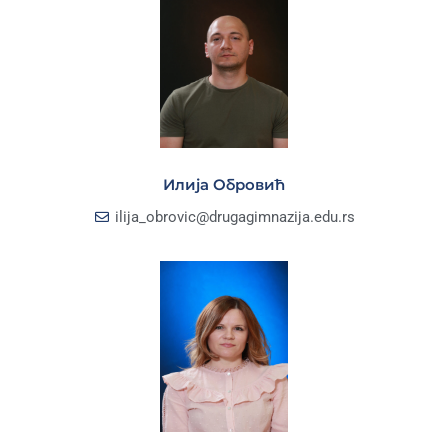
Илија Обровић
ilija_obrovic@drugagimnazija.edu.rs