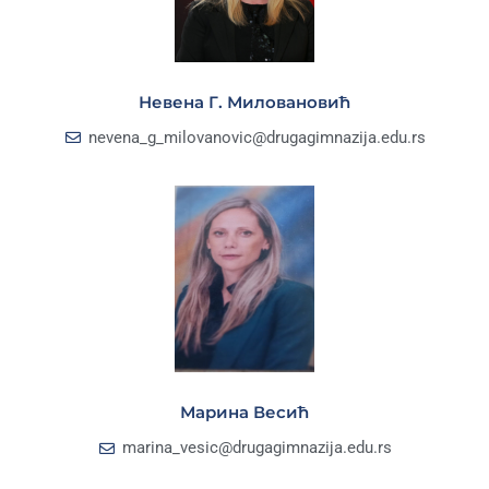
Невена Г. Миловановић
nevena_g_milovanovic@drugagimnazija.edu.rs
Марина Весић
marina_vesic@drugagimnazija.edu.rs