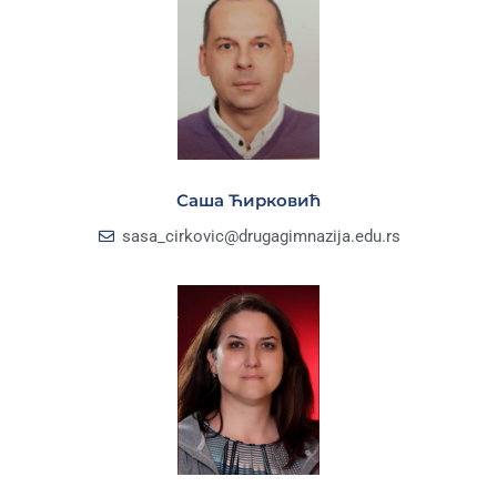
Саша Ћирковић
sasa_cirkovic@drugagimnazija.edu.rs