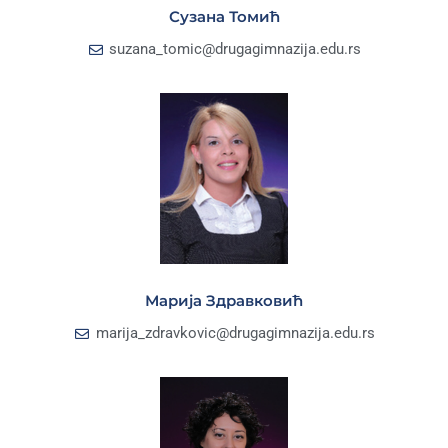
Сузана Томић
suzana_tomic@drugagimnazija.edu.rs
Марија Здравковић
marija_zdravkovic@drugagimnazija.edu.rs