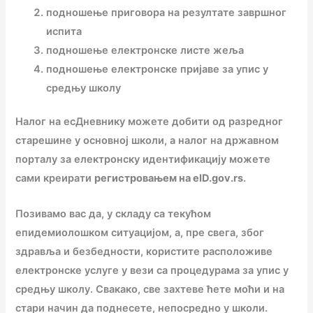
подношење приговора на резултате завршног
испита
подношење електронске листе жеља
подношење електронске пријаве за упис у
средњу школу
Налог на есДневнику можете добити од разредног
старешине у основној школи, а налог на државном
порталу за електронску идентификацију можете
сами креирати
регистровањем на eID.gov.rs
.
Позивамо вас да, у складу са текућом
епидемиолошком ситуацијом, а, пре свега, због
здравља и безбедности, користите расположиве
електронске услуге у вези са процедурама за упис у
средњу школу. Свакако, све захтеве ћете моћи и на
стари начин да поднесете, непосредно у школи.