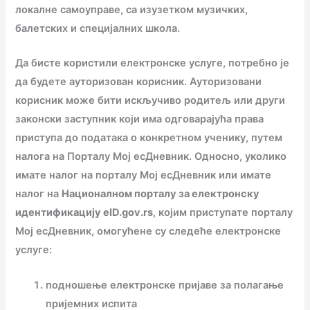
локалне самоуправе, са изузетком музичких,
балетских и специјалних школа.
Да бисте користили електронске услуге, потребно је
да будете ауторизован корисник. Ауторизовани
корисник може бити искључиво родитељ или други
законски заступник који има одговарајућа права
приступа до података о конкретном ученику, путем
налога на Порталу Мој есДневник. Односно, уколико
имате налог на порталу Мој есДневник или имате
налог на
Националном порталу за електронску
идентификацију eID.gov.rs
, којим приступате порталу
Мој есДневник, омогућене су следеће електронске
услуге:
подношење електронске пријаве за полагање
пријемних испита