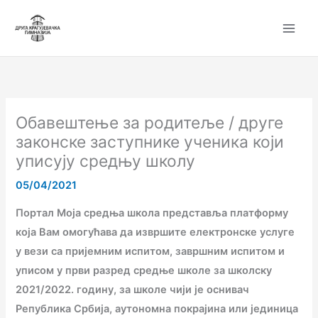
Пређи
на
садржај
Обавештење за родитеље / друге
законске заступнике ученика који
уписују средњу школу
05/04/2021
Портал Моја средња школа представља платформу
која Вам омогућава да извршите електронске услуге
у вези са пријемним испитом, завршним испитом и
уписом у први разред средње школе за школску
2021/2022. годину, за школе чији је оснивач
Република Србија, аутономна покрајина или јединица