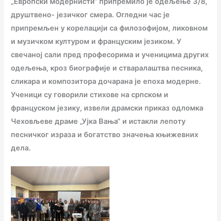
„Европски модернисти“ припремило је одељење 3/8,
друштвено- језичког смера. Огледни час је
припремљен у корелацији са филозофијом, ликовном
и музичком културом и француским језиком. У
свечаној сали пред професорима и ученицима других
одељења, кроз биографије и стваралаштва песника,
сликара и композитора дочарана је епоха модерне.
Ученици су говорили стихове на српском и
француском језику, извели драмски приказ одломка
Чеховљеве драме „Ујка Вања“ и истакли лепоту
песничког израза и богатство значења књижевних
дела.