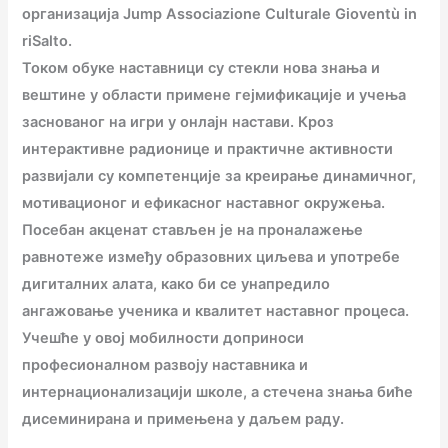
организација Jump Associazione Culturale Gioventù in
riSalto.
Током обуке наставници су стекли нова знања и
вештине у области примене гејмификације и учења
заснованог на игри у онлајн настави. Кроз
интерактивне радионице и практичне активности
развијали су компетенције за креирање динамичног,
мотивационог и ефикасног наставног окружења.
Посебан акценат стављен је на проналажење
равнотеже између образовних циљева и употребе
дигиталних алата, како би се унапредило
ангажовање ученика и квалитет наставног процеса.
Учешће у овој мобилности доприноси
професионалном развоју наставника и
интернационализацији школе, а стечена знања биће
дисеминирана и примењена у даљем раду.