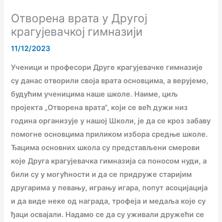
Отворена врата у Другој
крагујевачкој гимназији
11/12/2023
Ученици и професори Друге крагујевачке гимназије
су данас отворили своја врата основцима, а верујемо,
будућим ученицима наше школе. Наиме, циљ
пројекта „Отворена врата“, који се већ дужи низ
година организује у нашој Школи, је да се кроз забаву
помогне основцима приликом избора средње школе.
Ђацима основних школа су представљени смерови
које Друга крагујевачка гимназија са поносом нуди, а
били су у могућности и да се придруже старијим
другарима у певању, игрању игара, попут асоцијација
и да виде неке од награда, трофеја и медаља које су
ђаци освајали. Надамо се да су уживали дружећи се