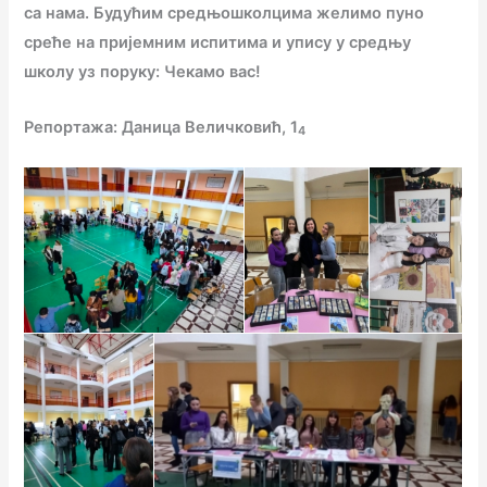
са нама. Будућим средњошколцима желимо пуно
среће на пријемним испитима и упису у средњу
школу уз поруку: Чекамо вас!
Репортажа: Даница Величковић, 1
4