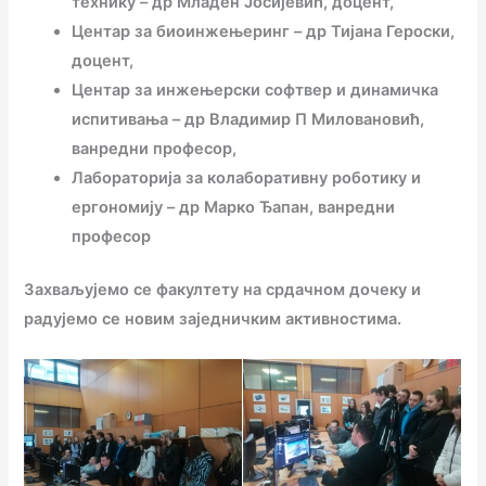
технику – др Младен Јосијевић, доцент,
Центар за биоинжењеринг – др Тијана Героски,
доцент,
Центар за инжењерски софтвер и динамичка
испитивања – др Владимир П Миловановић,
ванредни професор,
Лабораторија за колаборативну роботику и
ергономију – др Марко Ђапан, ванредни
професор
Захваљујемо се факултету на срдачном дочеку и
радујемо се новим заједничким активностима.