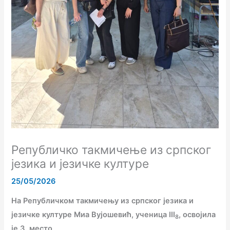
Републичко такмичење из српског
језика и језичке културе
25/05/2026
На Републичком такмичењу из српског језика и
језичке културе Миа Вујошевић, ученица III
, освојила
8
је 3. место.