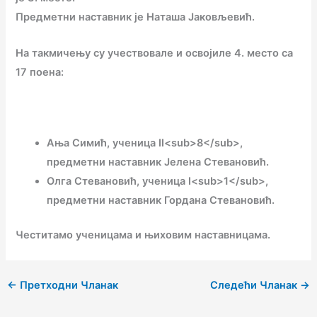
Предметни наставник је Наташа Јаковљевић.
На такмичењу су учествовале и освојиле 4. место са
17 поена:
Ања Симић, ученица II<sub>8</sub>,
предметни наставник Јелена Стевановић.
Олга Стевановић, ученица I<sub>1</sub>,
предметни наставник Гордана Стевановић.
Честитамо ученицама и њиховим наставницама.
←
Претходни Чланак
Следећи Чланак
→