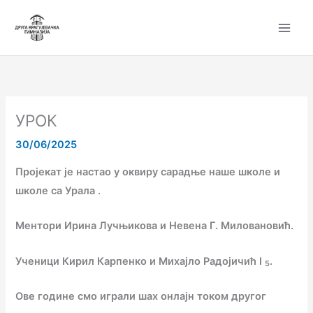
Пређи
на
садржај
УРОК
30/06/2025
Пројекат је настао у оквиру сарадње наше школе и
школе са Урала .
Ментори Ирина Лучњикова и Невена Г. Миловановић.
Ученици Кирил Карпенко и Михајло Радојичић I
.
5
Ове године смо играли шах онлајн током другог