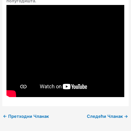
полугодишта.
←
Претходни Чланак
Следећи Чланак
→