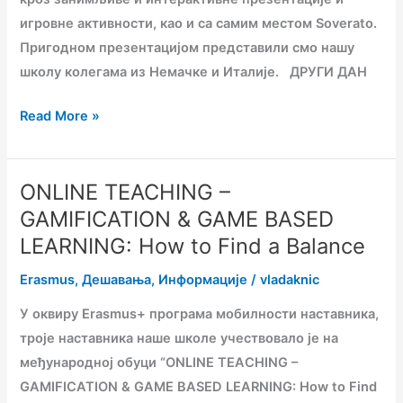
TEACHING:
игровне активности, као и са самим местом Soverato.
GAMIFICATION
Пригодном презентацијом представили смо нашу
&
школу колегама из Немачке и Италије. ДРУГИ ДАН
GAME-
BASED
Read More »
LEARNING“
ONLINE TEACHING –
ONLINE
TEACHING
GAMIFICATION & GAME BASED
–
LEARNING: How to Find a Balance
GAMIFICATION
Erasmus
,
Дешавања
,
Информације
/
vladaknic
&
GAME
У оквиру Erasmus+ програма мобилности наставника,
BASED
троје наставника наше школе учествовало је на
LEARNING:
међународној обуци “ONLINE TEACHING –
How
GAMIFICATION & GAME BASED LEARNING: How to Find