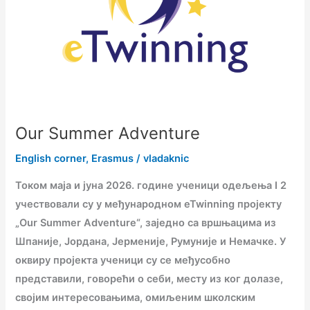
Our Summer Adventure
English corner
,
Erasmus
/
vladaknic
Током маја и јуна 2026. године ученици одељења I 2
учествовали су у међународном eTwinning пројекту
„Our Summer Adventure“, заједно са вршњацима из
Шпаније, Јордана, Јерменије, Румуније и Немачке. У
оквиру пројекта ученици су се међусобно
представили, говорећи о себи, месту из ког долазе,
својим интересовањима, омиљеним школским