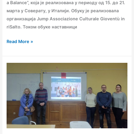
to
a Balance”, која је реализована у периоду од 15. до 21.
Find
марта у Соверату, у Италији. Обуку је реализовала
a
организација Jump Associazione Culturale Gioventù in
Balance
riSalto. Током обуке наставници
Read More »
Посета
колега
из
ОШ
„Свети
Сава“
из
Баточине
–