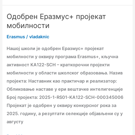
Одобрен Еразмус+ пројекат
Одобрен
Еразмус+
мобилности
пројекат
Erasmus
/
vladaknic
мобилности
Нашој школи је одобрен Еразмус+ пројекат
мобилности у оквиру програма Erasmus+, кључна
активност KA122-SCH – краткорочни пројекти
мобилности у области школског образовања. Назив
пројекта: Наставник као практичар и реализатор:
Обликовање наставе у ери вештачке интелигенције
Број пројекта: 2025-1-RS01-KA122-SCH-000345006
Пројекат је одобрен у оквиру конкурсног рока за
2025. годину, а резултати селекције објављени су у
августу