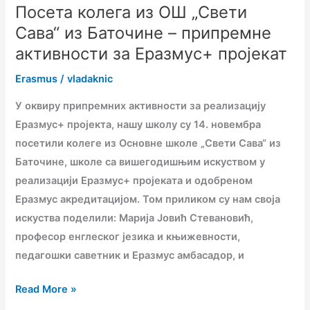
Посета колега из ОШ „Свети
припремне
Сава“ из Баточине – припремне
активности
за
активности за Еразмус+ пројекат
Еразмус+
Erasmus
/
vladaknic
пројекат
У оквиру припремних активности за реализацију
Еразмус+ пројекта, нашу школу су 14. новембра
посетили колеге из Основне школе „Свети Сава“ из
Баточине, школе са вишегодишњим искуством у
реализацији Еразмус+ пројеката и одобреном
Еразмус акредитацијом. Том приликом су нам своја
искуства поделили: Марија Јовић Стевановић,
професор енглеског језика и књижевности,
педагошки саветник и Еразмус амбасадор, и
Read More »