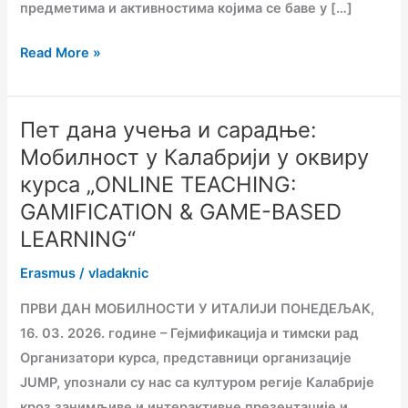
предметима и активностима којима се баве у […]
Read More »
Пет дана учења и сарадње:
Пет
дана
Мобилност у Калабрији у оквиру
учења
курса „ONLINE TEACHING:
и
GAMIFICATION & GAME-BASED
сарадње:
LEARNING“
Мобилност
Erasmus
/
vladaknic
у
Калабрији
ПРВИ ДАН МОБИЛНОСТИ У ИТАЛИЈИ ПОНЕДЕЉАК,
у
16. 03. 2026. године – Гејмификација и тимски рад
оквиру
Организатори курса, представници организације
курса
JUMP, упознали су нас са културом регије Калабрије
„ONLINE
кроз занимљиве и интерактивне презентације и