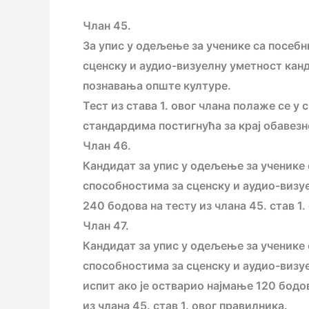
Члан 45.
За упис у одељење за ученике са посеб
сценску и аудио-визуелну уметност кан
познавања опште културе.
Тест из става 1. овог члана полаже се у
стандардима постигнућа за крај обавез
Члан 46.
Кандидат за упис у одељење за ученике
способностима за сценску и аудио-визу
240 бодова на тесту из члана 45. став 1.
Члан 47.
Кандидат за упис у одељење за ученике
способностима за сценску и аудио-визу
испит ако је остварио најмање 120 бодо
из члана 45. став 1. овог правилника.