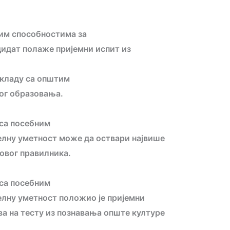
ним способностима за
дидат полаже пријемни испит из
 складу са општим
ног образовања.
 са посебним
елну уметност може да оствари највише
 овог правилника.
 са посебним
елну уметност положио је пријемни
ва на тесту из познавања опште културе