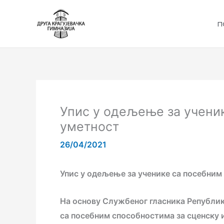
Пређи
на
П
садржај
Упис у одељење за ученик
уметност
26/04/2021
Упис у одељење за ученике са посебним
На основу Службеног гласника Републике
са посебним способностима за сценску и