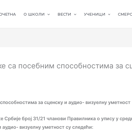
ОЧЕТНА
О ШКОЛИ
ВЕСТИ
УЧЕНИЦИ
СМЕР
е са посебним способностима за сц
 способностима за сценску и аудио- визуелну уметност
 Србије број 31/21 чланови Правилника о упису у сред
 аудио- визуелну уметност су следећи: