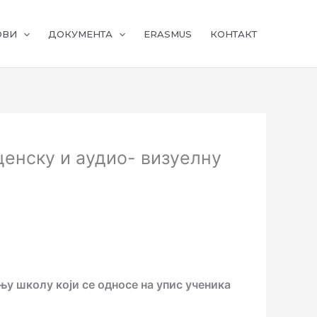
ОВИ
ДОКУМЕНТА
ERASMUS
КОНТАКТ
енску и аудио- визуелну
њу школу који се односе на упис ученика